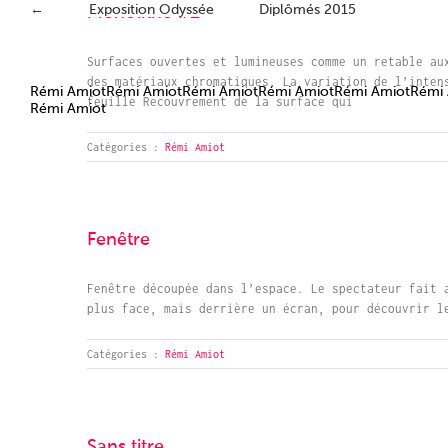
Passer
←
Exposition Odyssée
Diplômés 2015
Monolithe #2
au
contenu
Surfaces ouvertes et lumineuses comme un retable au
des matériaux chromatiques. La variation de l’inten
Rémi AmiotRémi AmiotRémi AmiotRémi AmiotRémi AmiotRémi
feuille Recouvrement de la surface qui
Rémi Amiot
Catégories :
Rémi Amiot
Fenêtre
Fenêtre découpée dans l’espace. Le spectateur fait 
plus face, mais derrière un écran, pour découvrir l
Catégories :
Rémi Amiot
Sans titre