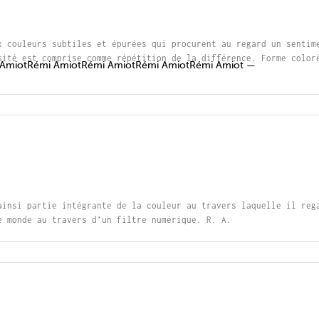
x couleurs subtiles et épurées qui procurent au regard un sentim
sité est comprise comme répétition de la différence. Forme color
 AmiotRémi AmiotRémi AmiotRémi AmiotRémi Amiot —
ainsi partie intégrante de la couleur au travers laquelle il reg
e monde au travers d’un filtre numérique. R. A.